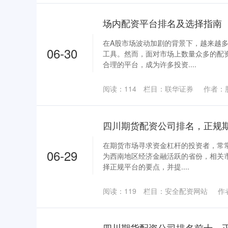
场内配资平台排名及选择指南
在A股市场波动加剧的背景下，越来越
06-30
工具。然而，面对市场上数量众多的配
合理的平台，成为许多投资....
阅读：
114
栏目：
联华证券
作者：
四川期货配资公司排名，正规
在期货市场寻求资金杠杆的投资者，常常
06-29
为西南地区经济金融活跃的省份，相关
择正规平台的要点，并提....
阅读：
119
栏目：
安全配资网站
作
四川期货配资公司排名前十，