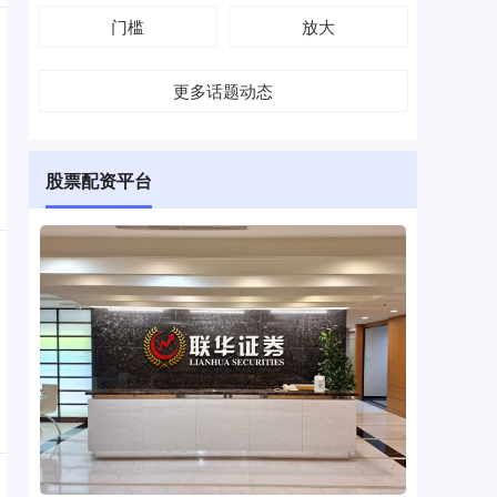
门槛
放大
更多话题动态
股票配资平台