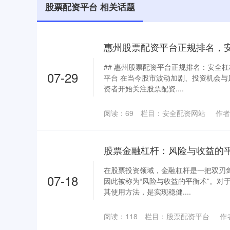
股票配资平台 相关话题
惠州股票配资平台正规排名，
## 惠州股票配资平台正规排名：安全
07-29
平台 在当今股市波动加剧、投资机会
资者开始关注股票配资....
阅读：
69
栏目：
安全配资网站
作者
股票金融杠杆：风险与收益的
在股票投资领域，金融杠杆是一把双刃
07-18
因此被称为“风险与收益的平衡术”。对
其使用方法，是实现稳健....
阅读：
118
栏目：
股票配资平台
作