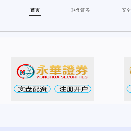
首页
联华证券
安全