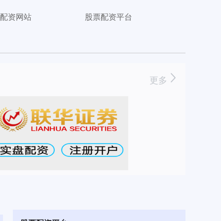
配资网站
股票配资平台
更多