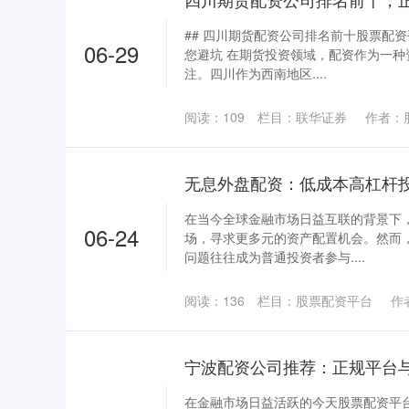
## 四川期货配资公司排名前十股票配
06-29
您避坑 在期货投资领域，配资作为一
注。四川作为西南地区....
阅读：
109
栏目：
联华证券
作者：
无息外盘配资：低成本高杠杆
在当今全球金融市场日益互联的背景下
06-24
场，寻求更多元的资产配置机会。然而
问题往往成为普通投资者参与....
阅读：
136
栏目：
股票配资平台
作
宁波配资公司推荐：正规平台
在金融市场日益活跃的今天股票配资平