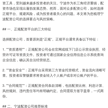
资工具，受到越来越多投资者的关注。宁波作为长三角经济重镇，配
资市场也呈现出蓬勃发展态势。然而，面对众多配资公司，如何选择
正规平台、规避风险，成为投资者最关心的问题。本文将为您梳理宁
波配资公司的选择要点与风控策略。
## 一、正规配资平台的三大特征
选择配资公司，首要原则是“正规”。正规平台通常具备以下特征：
1. **资质透明**：正规配资公司会在官网或线下门店公示营业执照、经
营许可证等资质文件。投资者可通过国家企业信用信息公示系统查询
企业信息，确认其合法经营状态。
2. **资金安全**：正规平台采用第三方资金托管模式，资金流向清晰可
查。投资者应警惕要求将资金转入个人账户或非对公账户的平台。
3. **合同规范**：正规配资合同条款清晰，包括配资比例、利息计算、
风控规则、违约责任等均有明确约定。合同需双方签字盖章，一式两
份。
## 二、宁波配资公司推荐标准