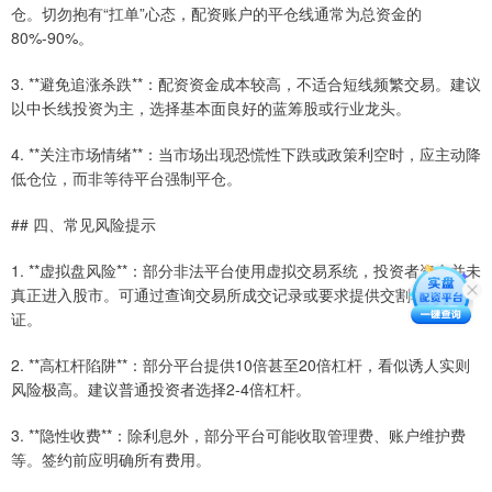
仓。切勿抱有“扛单”心态，配资账户的平仓线通常为总资金的
80%-90%。
3. **避免追涨杀跌**：配资资金成本较高，不适合短线频繁交易。建议
以中长线投资为主，选择基本面良好的蓝筹股或行业龙头。
4. **关注市场情绪**：当市场出现恐慌性下跌或政策利空时，应主动降
低仓位，而非等待平台强制平仓。
## 四、常见风险提示
1. **虚拟盘风险**：部分非法平台使用虚拟交易系统，投资者资金并未
真正进入股市。可通过查询交易所成交记录或要求提供交割单来验
证。
2. **高杠杆陷阱**：部分平台提供10倍甚至20倍杠杆，看似诱人实则
风险极高。建议普通投资者选择2-4倍杠杆。
3. **隐性收费**：除利息外，部分平台可能收取管理费、账户维护费
等。签约前应明确所有费用。