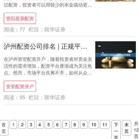
过配资，投资者可以用较少的本金撬动更大
的交易额度，从而在行情有利时获得更高收
资阳股票配资
益。然而....
阅读：
77
栏目：
联华证券
泸州配资公司排名 | 正规平台选择指南
在泸州资管配资开户，随着投资者对资金灵
活性的需求增加，配资平台逐渐成为关注焦
点。然而，市场平台良莠不齐，如何从众多
选项中筛选出正规、安全的配资公司，是每
资管配资开户
位投资者....
阅读：
95
栏目：
联华证券
共
首
1
2
3
4
5
6
7
8
9
10
11
下
末
12
页
一
页
页
页