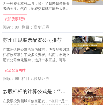
为一种资金杠杆工具，吸引了越来越多投资
者的关注。然而，配资交易既可能放大收
益，也可能加剧风险。因此，一个专业的**
资阳股票配资
股票配资....
阅读：
89
栏目：
联华证券
苏州正规股票配资公司推荐
在苏州这座经济活跃的城市，股票配资因其
杠杆效应吸引了众多投资者。然而，市场上
配资公司鱼龙混杂，选择一家正规、可靠的
配资平台至关重要。本文将为您推荐苏州正
安全配资网站
规股票配....
阅读：
99
栏目：
联华证券
炒股杠杆的计算公式是：**实际投入资金 ÷ 自有本金**。例如，10万本金借40万，总资金50万，杠杆就是5倍（50÷10=5）。
在股票投资领域卓信宝配资，**杠杆**是一