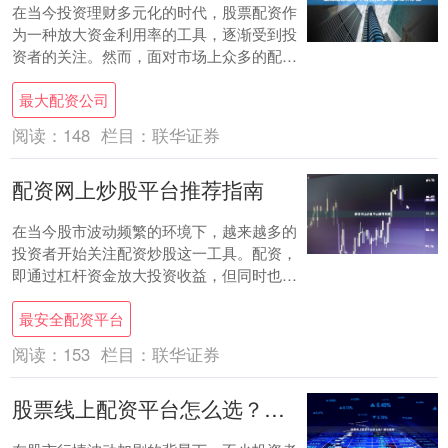
在当今投资理财多元化的时代，股票配资作
为一种放大资金利用率的工具，逐渐受到投
资者的关注。然而，面对市场上众多的配资
平台，如何选择一个正规、安全、可靠的平
最大配资公司
台最大配....
阅读：
148
栏目：
联华证券
配资网上炒股平台推荐指南
在当今股市波动频繁的环境下，越来越多的
投资者开始关注配资炒股这一工具。配资，
即通过杠杆资金放大投资收益，但同时也伴
随着更高的风险。因此，选择一家安全、合
最安全配资平台
规、服务....
阅读：
153
栏目：
联华证券
股票线上配资平台怎么选？避坑指南