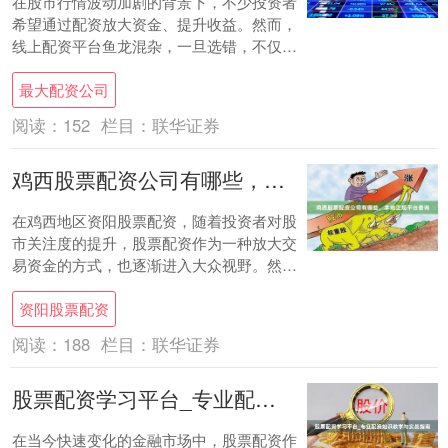
在股市行情波动加剧的背景下，不少投资者
希望通过配资放大资金、提升收益。然而，
线上配资平台鱼龙混杂，一旦选错，不仅可
能损失本金，还可能陷入资金安全风险。那
最大配资公司
么最大配....
阅读：
152
栏目：
联华证券
鸡西股票配资公司有哪些，本地正规平台查询
在鸡西地区资阳股票配资，随着投资者对股
市关注度的提升，股票配资作为一种放大交
易资金的方式，也逐渐进入大众视野。然
而，面对市场上众多的配资公司，许多投资
资阳股票配资
者最关心的....
阅读：
188
栏目：
联华证券
股票配资学习平台_专业配资知识教学与实战指南
在当今快速变化的金融市场中，股票配资作