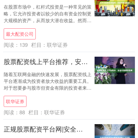
在股票市场中，杠杆式投资是一种常见的策
略，它允许投资者以较少的自有资金控制更
大规模的资产，从而放大潜在收益。然而最
大配资公司，杠杆也是一把双刃剑，既能加
最大配资公司
速财富增....
阅读：
139
栏目：
联华证券
股票配资线上平台推荐，安全可靠操作简单
随着互联网金融的快速发展，股票配资线上
平台逐渐成为投资者放大收益的重要工具。
对于想要参与股市但资金有限的投资者来
说，选择一家安全可靠、操作简单的配资平
联华证券
台至关重要....
阅读：
88
栏目：
联华证券
正规股票配资平台网|安全可靠杠杆炒股