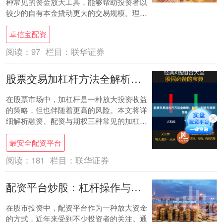
种常见的资金放大工具，能够帮助投资者以
较少的自有本金撬动更大的交易规模。理解
**炒股杠杆的计算公式**，是合理运用杠
卓信宝配资
杆....
阅读：
97
栏目：
联华证券
股票交易加杠杆方法全解析：融资、配资与期权策略
在股票市场中，加杠杆是一种放大投资收益
的策略，但也伴随着更高的风险。本文将详
细解析融资、配资与期权三种常见的加杠杆
方法，帮助投资者全面了解其运作机制与适
最安全配资平台
用场景。....
阅读：
181
栏目：
联华证券
配资平台炒股：杠杆操作与风险指南
在股市投资中，配资平台作为一种放大资金
的方式，近年来受到不少投资者的关注。通