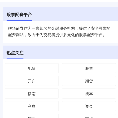
股票配资平台
联华证券作为一家知名的金融服务机构，提供了安全可靠的
配资网站，致力于为交易者提供多元化的股票配资平台。
热点关注
配资
股票
开户
期货
指南
成本
利息
资金