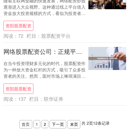
随着互联网金融的快速发展，网络配资炒股
逐渐进入大众视野。这种通过线上平台借入
资金放大投资规模的方式，看似为投资者提
供了“以小博大”的机会，实则暗藏诸多风
资阳股票配资
险。本文....
阅读：
72
栏目：
股票配资平台
网络股票配资公司：正规平台精选
在当今投资理财多元化的时代，股票配资作
为一种放大资金杠杆的方式，吸引了众多投
资者的关注。然而，面对市场上琳琅满目的
网络股票配资公司，如何甄别正规平台、规
资阳股票配资
避潜在风....
阅读：
137
栏目：
联华证券
共
2
页
12
条记录
首页
1
2
下一页
末页