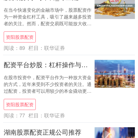
在当今快速变化的金融市场中，股票配资作
为一种资金杠杆工具，吸引了越来越多投资
者的关注。然而，配资交易既可能放大收
益，也可能加剧风险。因此，一个专业的**
资阳股票配资
股票配资....
阅读：
89
栏目：
联华证券
配资平台炒股：杠杆操作与风险指南
在股市投资中，配资平台作为一种放大资金
的方式，近年来受到不少投资者的关注。通
过配资，投资者可以用较少的本金撬动更大
的交易额度，从而在行情有利时获得更高收
资阳股票配资
益。然而....
阅读：
77
栏目：
联华证券
湖南股票配资正规公司推荐