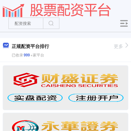
正规配资平台排行
更多
已收录
999
+家平台