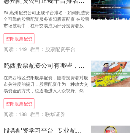
惠州配资公司正规平台排名，安全可靠股票配资服务
## 惠州配资公司正规平台排名：如何甄选安
全可靠的股票配资服务资阳股票配资 在股票
市场波动中，杠杆交易成为部分投资者放大
收益的工具，而配资服务的选择直接关系到
资阳股票配资
资....
阅读：
149
栏目：
股票配资平台
鸡西股票配资公司有哪些，本地正规平台查询
在鸡西地区资阳股票配资，随着投资者对股
市关注度的提升，股票配资作为一种放大交
易资金的方式，也逐渐进入大众视野。然
而，面对市场上众多的配资公司，许多投资
资阳股票配资
者最关心的....
阅读：
188
栏目：
联华证券
股票配资学习平台_专业配资知识教学与实战指南