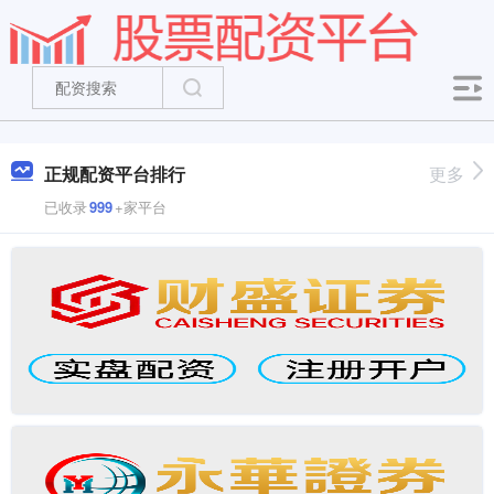
正规配资平台排行
更多
已收录
999
+家平台