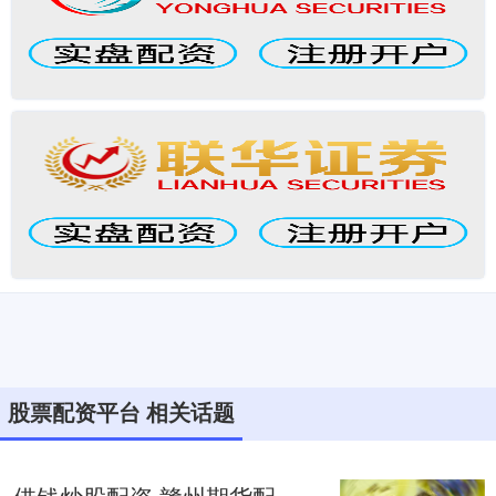
股票配资平台 相关话题