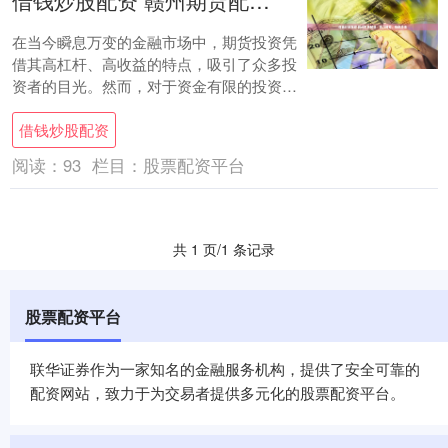
借钱炒股配资 赣州期货配资：助力投资，稳健增值
在当今瞬息万变的金融市场中，期货投资凭
借其高杠杆、高收益的特点，吸引了众多投
资者的目光。然而，对于资金有限的投资者
而言借钱炒股配资，期货配资成为了一条通
借钱炒股配资
往财富之....
阅读：
93
栏目：
股票配资平台
共 1 页/1 条记录
股票配资平台
联华证券作为一家知名的金融服务机构，提供了安全可靠的
配资网站，致力于为交易者提供多元化的股票配资平台。