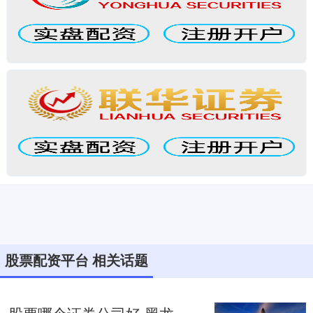
股票配资平台 相关话题