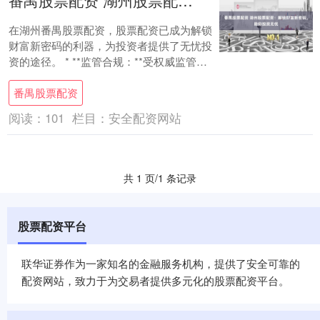
番禺股票配资 湖州股票配资：解锁财富新密码，助你投资无忧
在湖州番禺股票配资，股票配资已成为解锁
财富新密码的利器，为投资者提供了无忧投
资的途径。 * **监管合规：**受权威监管机
构监管，确保平台合法合规。 **何为股....
番禺股票配资
阅读：
101
栏目：
安全配资网站
共 1 页/1 条记录
股票配资平台
联华证券作为一家知名的金融服务机构，提供了安全可靠的
配资网站，致力于为交易者提供多元化的股票配资平台。