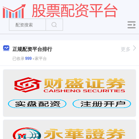
正规配资平台排行
更多
已收录
999
+家平台