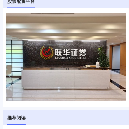
股票配资平台
推荐阅读