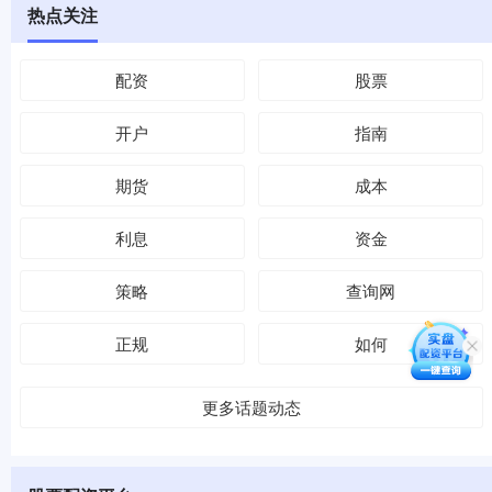
热点关注
配资
股票
开户
指南
期货
成本
利息
资金
策略
查询网
正规
如何
更多话题动态