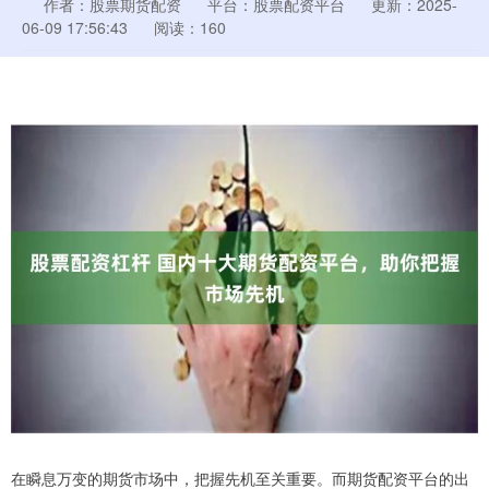
作者：股票期货配资
平台：股票配资平台
更新：2025-
06-09 17:56:43
阅读：160
在瞬息万变的期货市场中，把握先机至关重要。而期货配资平台的出