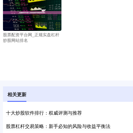
股票配资平台网_正规实盘杠杆
炒股网站排名
相关更新
十大炒股软件排行：权威评测与推荐
股票杠杆交易策略：新手必知的风险与收益平衡法