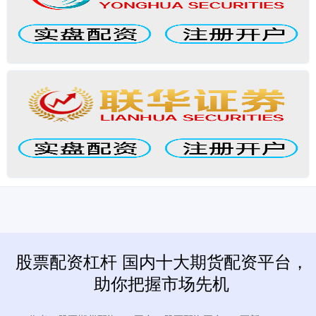
股票配资杠杆 国内十大期货配资平台，
助你把握市场先机