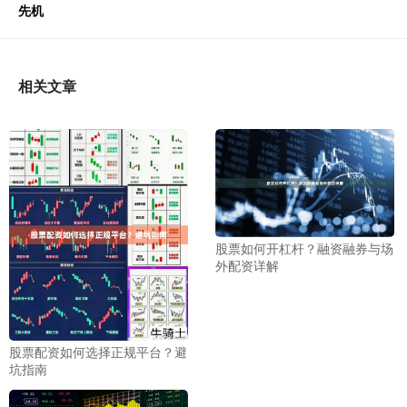
先机
相关文章
股票如何开杠杆？融资融券与场
外配资详解
股票配资如何选择正规平台？避
坑指南