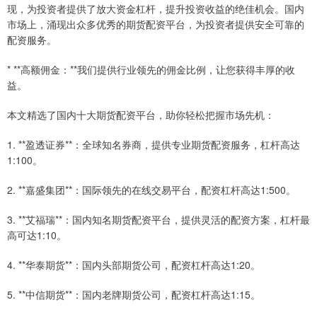
现，为投资者提供了放大资金杠杆，提升投资收益的绝佳机会。国内
市场上，涌现出众多优秀的期货配资平台，为投资者提供安全可靠的
配资服务。
* **高额佣金：**我们提供行业领先的佣金比例，让您获得丰厚的收
益。
本文精选了国内十大期货配资平台，助你轻松把握市场先机：
1. **盈透证券**：全球知名券商，提供专业期货配资服务，杠杆高达
1:100。
2. **嘉盛集团**：国际领先的在线交易平台，配资杠杆高达1:500。
3. **艾福瑞**：国内知名期货配资平台，提供灵活的配资方案，杠杆最
高可达1:10。
4. **华泰期货**：国内头部期货公司，配资杠杆高达1:20。
5. **中信期货**：国内老牌期货公司，配资杠杆高达1:15。