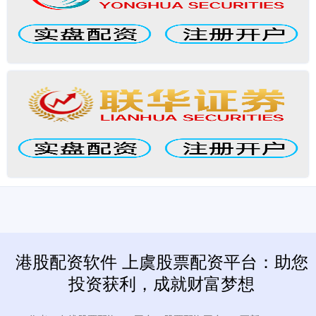
港股配资软件 上虞股票配资平台：助您
投资获利，成就财富梦想