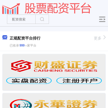
正规配资平台排行
更多
已收录
999
+家平台