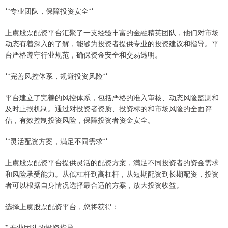
**专业团队，保障投资安全**
上虞股票配资平台汇聚了一支经验丰富的金融精英团队，他们对市场
动态有着深入的了解，能够为投资者提供专业的投资建议和指导。平
台严格遵守行业规范，确保资金安全和交易透明。
**完善风控体系，规避投资风险**
平台建立了完善的风控体系，包括严格的准入审核、动态风险监测和
及时止损机制。通过对投资者资质、投资标的和市场风险的全面评
估，有效控制投资风险，保障投资者资金安全。
**灵活配资方案，满足不同需求**
上虞股票配资平台提供灵活的配资方案，满足不同投资者的资金需求
和风险承受能力。从低杠杆到高杠杆，从短期配资到长期配资，投资
者可以根据自身情况选择最合适的方案，放大投资收益。
选择上虞股票配资平台，您将获得：
* 专业团队的投资指导