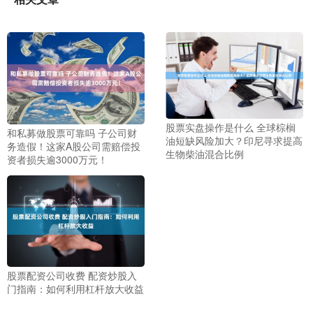
股票实盘操作是什么 全球棕榈
和私募做股票可靠吗 子公司财
油短缺风险加大？印尼寻求提高
务造假！这家A股公司需赔偿投
生物柴油混合比例
资者损失逾3000万元！
股票配资公司收费 配资炒股入
门指南：如何利用杠杆放大收益